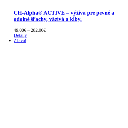
CH-Alpha® ACTIVE – výživa pre pevné a
odolné šľachy, väzivá a kĺby.
Price
49.00
€
–
282.00
€
range:
Detaily
49.00€
Zľava!
through
282.00€