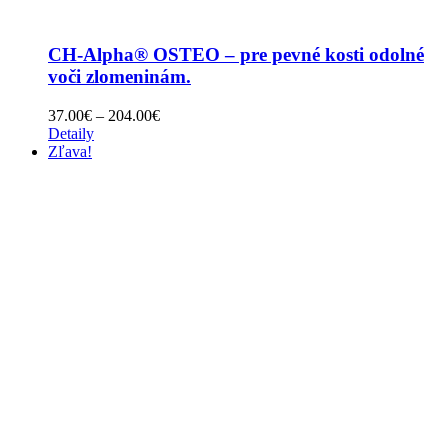
CH-Alpha® OSTEO – pre pevné kosti odolné
voči zlomeninám.
Price
37.00
€
–
204.00
€
range:
Detaily
37.00€
Zľava!
through
204.00€