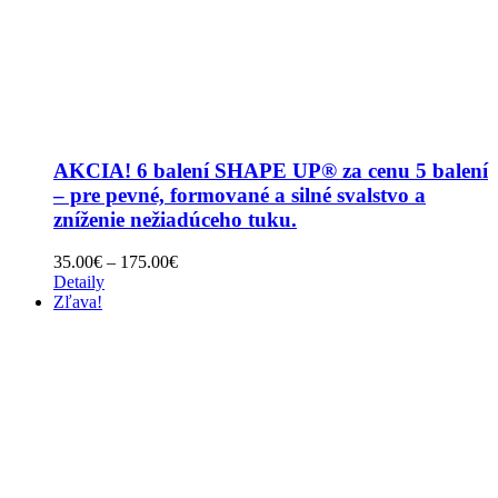
AKCIA! 6 balení SHAPE UP® za cenu 5 balení
– pre pevné, formované a silné svalstvo a
zníženie nežiadúceho tuku.
Price
35.00
€
–
175.00
€
range:
Detaily
35.00€
Zľava!
through
175.00€