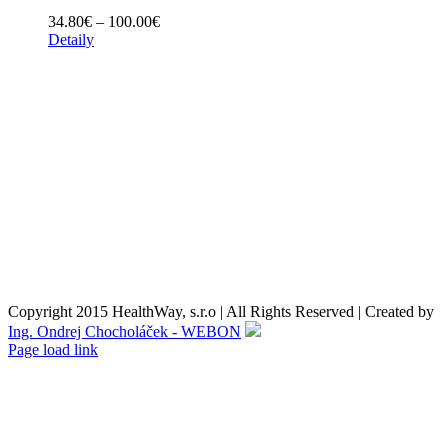
Price
34.80
€
–
100.00
€
range:
Detaily
34.80€
Obchodné podmienky
through
100.00€
Reklamačné podmienky
Formulár pre odstúpenie od zmluvy
Reklamačný formulár
Kontaktné údaje
Nákupný košík
O nás
Copyright 2015 HealthWay, s.r.o | All Rights Reserved | Created by
Ing. Ondrej Chocholáček - WEBON
Page load link