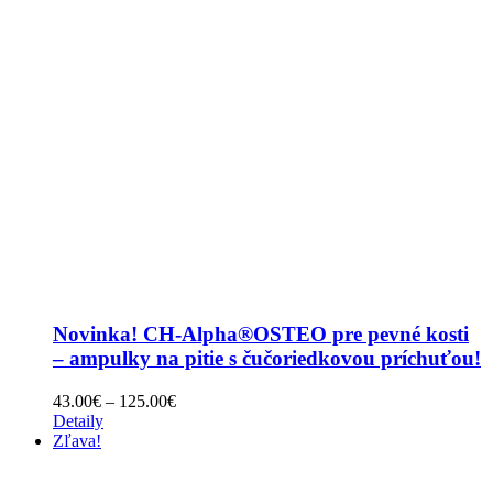
Novinka! CH-Alpha®OSTEO pre pevné kosti
– ampulky na pitie s čučoriedkovou príchuťou!
Price
43.00
€
–
125.00
€
range:
Detaily
43.00€
Zľava!
through
125.00€