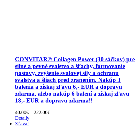
CONVITAR® Collagen Power (30 sáčkov) pre
silné a pevné svalstvo a šľachy, formovanie
postavy, zvýšenie svalovej sily a ochranu
svalstva a šliach pred zranením. Nakúp 3
balenia a získaj zľavu 6,- EUR a dopravu
zdarma, alebo nakúp 6 balení a získaj zľavu
18,- EUR a dopravu zdarma!!
Price
40.00
€
–
222.00
€
range:
Detaily
40.00€
Zľava!
through
222.00€