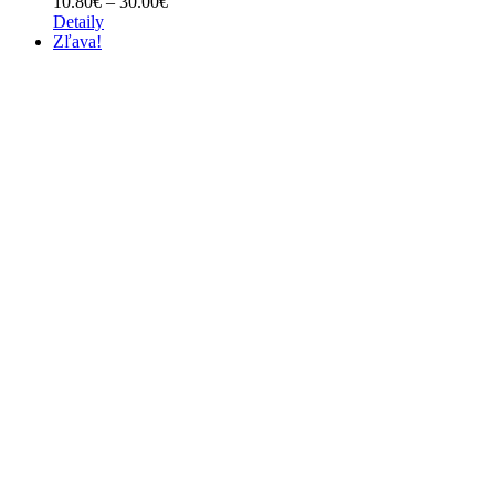
Price
10.80
€
–
30.00
€
range:
Detaily
10.80€
Zľava!
through
30.00€