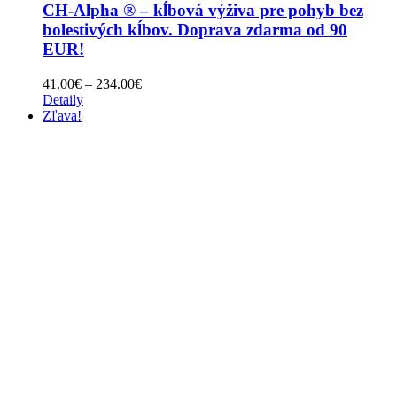
CH-Alpha ® – kĺbová výživa pre pohyb bez
bolestivých kĺbov. Doprava zdarma od 90
EUR!
Price
41.00
€
–
234.00
€
range:
Detaily
41.00€
Zľava!
through
234.00€