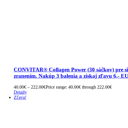
CONVITAR® Collagen Power (30 sáčkov) pre silné 
zranením. Nakúp 3 balenia a získaj zľavu 6,- 
40.00
€
–
222.00
€
Price range: 40.00€ through 222.00€
Detaily
Zľava!