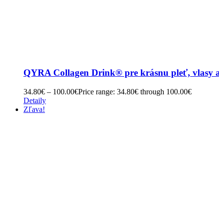
QYRA Collagen Drink® pre krásnu pleť, vlasy a
34.80
€
–
100.00
€
Price range: 34.80€ through 100.00€
Detaily
Zľava!