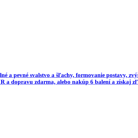
a pevné svalstvo a šľachy, formovanie postavy, zvýšen
EUR a dopravu zdarma, alebo nakúp 6 balení a získaj 