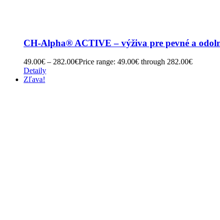
CH-Alpha® ACTIVE – výživa pre pevné a odolné 
49.00
€
–
282.00
€
Price range: 49.00€ through 282.00€
Detaily
Zľava!