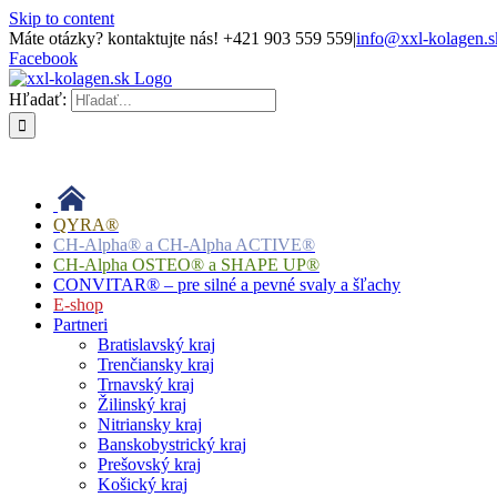
Skip to content
Máte otázky? kontaktujte nás! +421 903 559 559
|
info@xxl-kolagen.s
Facebook
Hľadať:
QYRA®
CH-Alpha® a CH-Alpha ACTIVE®
CH-Alpha OSTEO® a SHAPE UP®
CONVITAR® – pre silné a pevné svaly a šľachy
E-shop
Partneri
Bratislavský kraj
Trenčiansky kraj
Trnavský kraj
Žilinský kraj
Nitriansky kraj
Banskobystrický kraj
Prešovský kraj
Košický kraj