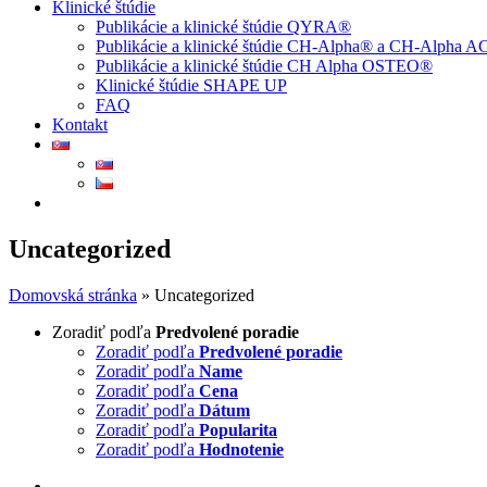
Klinické štúdie
Publikácie a klinické štúdie QYRA®
Publikácie a klinické štúdie CH-Alpha® a CH-Alpha 
Publikácie a klinické štúdie CH Alpha OSTEO®
Klinické štúdie SHAPE UP
FAQ
Kontakt
Uncategorized
Domovská stránka
»
Uncategorized
Zoradiť podľa
Predvolené poradie
Zoradiť podľa
Predvolené poradie
Zoradiť podľa
Name
Zoradiť podľa
Cena
Zoradiť podľa
Dátum
Zoradiť podľa
Popularita
Zoradiť podľa
Hodnotenie