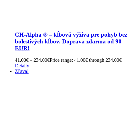
CH-Alpha ® – kĺbová výživa pre pohyb bez
bolestivých kĺbov. Doprava zdarma od 90
EUR!
41.00
€
–
234.00
€
Price range: 41.00€ through 234.00€
Detaily
Zľava!