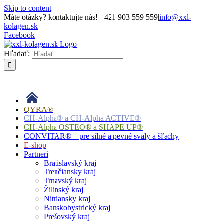
Skip to content
Máte otázky? kontaktujte nás! +421 903 559 559
|
info@xxl-
kolagen.sk
Facebook
Hľadať:
QYRA®
CH-Alpha® a CH-Alpha ACTIVE®
CH-Alpha OSTEO® a SHAPE UP®
CONVITAR® – pre silné a pevné svaly a šľachy
E-shop
Partneri
Bratislavský kraj
Trenčiansky kraj
Trnavský kraj
Žilinský kraj
Nitriansky kraj
Banskobystrický kraj
Prešovský kraj