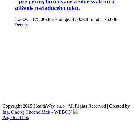
– pre pevné, formované a silné svalstvo a
zníženie nežiadúceho tuku.
35.00
€
–
175.00
€
Price range: 35.00€ through 175.00€
Detaily
Obchodné podmienky
Reklamačné podmienky
Formulár pre odstúpenie od zmluvy
Reklamačný formulár
Kontaktné údaje
Nákupný košík
O nás
Copyright 2015 HealthWay, s.r.o | All Rights Reserved | Created by
Ing. Ondrej Chocholáček - WEBON
Page load link