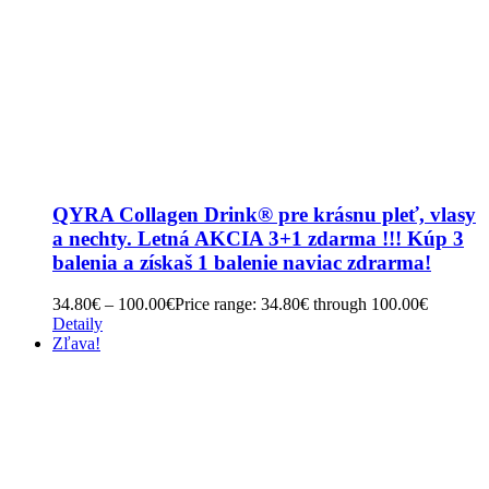
QYRA Collagen Drink® pre krásnu pleť, vlasy
a nechty. Letná AKCIA 3+1 zdarma !!! Kúp 3
balenia a získaš 1 balenie naviac zdrarma!
34.80
€
–
100.00
€
Price range: 34.80€ through 100.00€
Detaily
Zľava!