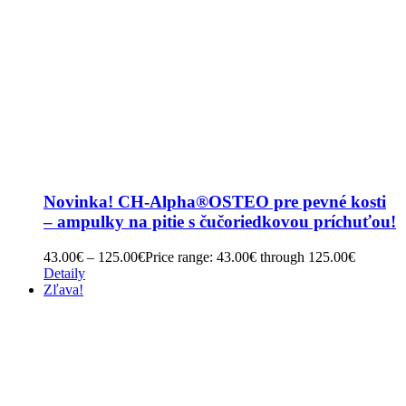
Novinka! CH-Alpha®OSTEO pre pevné kosti
– ampulky na pitie s čučoriedkovou príchuťou!
43.00
€
–
125.00
€
Price range: 43.00€ through 125.00€
Detaily
Zľava!