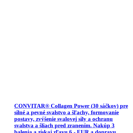
CONVITAR® Collagen Power (30 sáčkov) pre
silné a pevné svalstvo a šľachy, formovanie
postavy, zvýšenie svalovej sily a ochranu
svalstva a šliach pred zranením. Nakúp 3
balenia a získaj zľavu 6,- EUR a dopravu