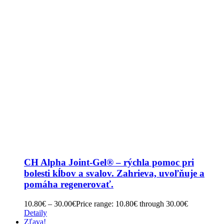
CH Alpha Joint-Gel® – rýchla pomoc pri
bolesti kĺbov a svalov. Zahrieva, uvoľňuje a
pomáha regenerovať.
10.80
€
–
30.00
€
Price range: 10.80€ through 30.00€
Detaily
Zľava!