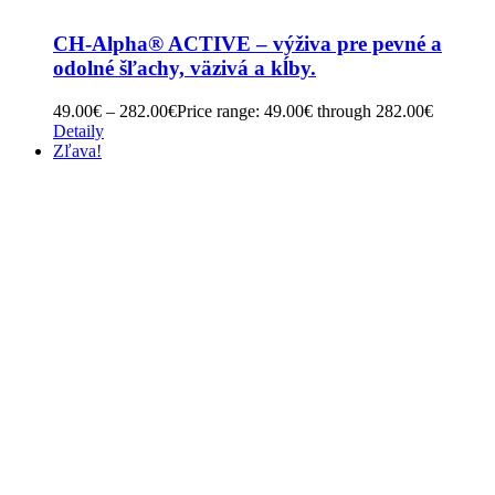
CH-Alpha® ACTIVE – výživa pre pevné a
odolné šľachy, väzivá a kĺby.
49.00
€
–
282.00
€
Price range: 49.00€ through 282.00€
Detaily
Zľava!