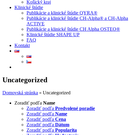
Košický kraj
Klinické štúdie
Publikácie a klinické štúdie QYRA®
Publikácie a klinické štúdie CH-Alpha® a CH-Alpha
ACTIVE
Publikácie a klinické štúdie CH Alpha OSTEO®
Klinické štúdie SHAPE UP
FAQ
Kontakt
Uncategorized
Domovská stránka
»
Uncategorized
Zoradiť podľa
Name
Zoradiť podľa
Predvolené poradie
Zoradiť podľa
Name
Zoradiť podľa
Cena
Zoradiť podľa
Dátum
Zoradiť podľa
Popularita