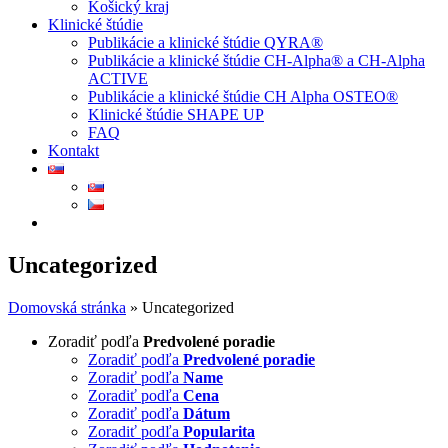
Košický kraj
Klinické štúdie
Publikácie a klinické štúdie QYRA®
Publikácie a klinické štúdie CH-Alpha® a CH-Alpha
ACTIVE
Publikácie a klinické štúdie CH Alpha OSTEO®
Klinické štúdie SHAPE UP
FAQ
Kontakt
Uncategorized
Domovská stránka
»
Uncategorized
Zoradiť podľa
Predvolené poradie
Zoradiť podľa
Predvolené poradie
Zoradiť podľa
Name
Zoradiť podľa
Cena
Zoradiť podľa
Dátum
Zoradiť podľa
Popularita