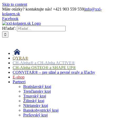
Skip to content
Máte otázky? kontaktujte nás! +421 903 559 559
|
info@xxl-
kolagen.sk
Facebook
Hľadať:
QYRA®
CH-Alpha® a CH-Alpha ACTIVE®
CH-Alpha OSTEO® a SHAPE UP®
CONVITAR® – pre silné a pevné svaly a šľachy
E-shop
Partneri
Bratislavský kraj
Trenčiansky kraj
Trnavský kraj
Žilinský kraj
Nitriansky kraj
Banskobystrický kraj
Prešovský kraj