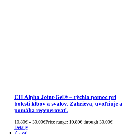
CH Alpha Joint-Gel® – rýchla pomoc pri
bolesti kĺbov a svalov. Zahrieva, uvoľňuje a
pomáha regenerovať.
10.80
€
–
30.00
€
Price range: 10.80€ through 30.00€
Detaily
Zľava!