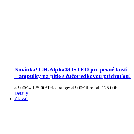
Novinka! CH-Alpha®OSTEO pre pevné kosti
– ampulky na pitie s čučoriedkovou príchuťou!
43.00
€
–
125.00
€
Price range: 43.00€ through 125.00€
Detaily
Zľava!