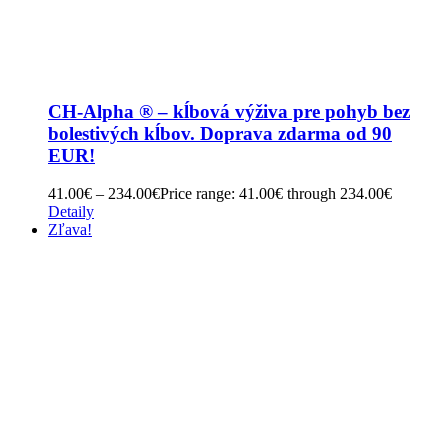
CH-Alpha ® – kĺbová výživa pre pohyb bez
bolestivých kĺbov. Doprava zdarma od 90
EUR!
41.00
€
–
234.00
€
Price range: 41.00€ through 234.00€
Detaily
Zľava!