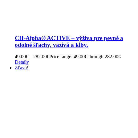
CH-Alpha® ACTIVE – výživa pre pevné a
odolné šľachy, väzivá a kĺby.
49.00
€
–
282.00
€
Price range: 49.00€ through 282.00€
Detaily
Zľava!