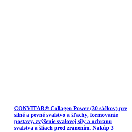
CONVITAR® Collagen Power (30 sáčkov) pre
silné a pevné svalstvo a šľachy, formovanie
postavy, zvýšenie svalovej sily a ochranu
svalstva a šliach pred zranením. Nakúp 3