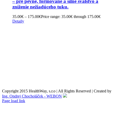
– pre pevné, formované a silné svalstvo a
zníženie nežiadúceho tuku.
35.00
€
–
175.00
€
Price range: 35.00€ through 175.00€
Detaily
Obchodné podmienky
Reklamačné podmienky
Formulár pre odstúpenie od zmluvy
Reklamačný formulár
Kontaktné údaje
Nákupný košík
O nás
Copyright 2015 HealthWay, s.r.o | All Rights Reserved | Created by
Ing. Ondrej Chocholáček - WEBON
Page load link