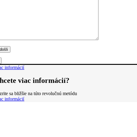
ac informácií
hcete viac informácií?
zrite sa bližšie na túto revolučnú metódu
ac informácií
Obchodné podmienky
Reklamačné podmienky
Formulár pre odstúpenie od zmluvy