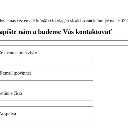
lovte nás cez email: info@xxl-kolagen.sk alebo zatelefonujte na t.c. 0
apíšte nám a budeme Vás kontaktovať
še meno a priezvisko
š email (povinné)
lefónne číslo
ša správa