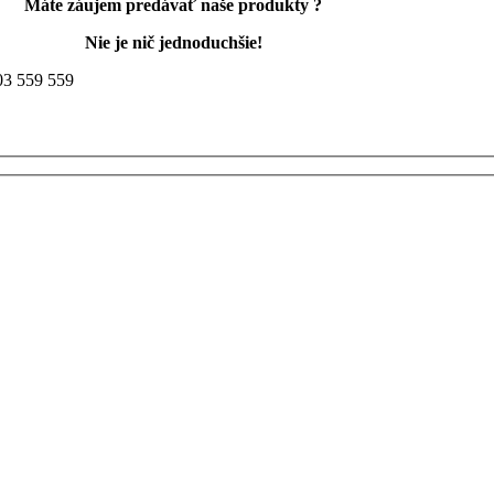
Máte záujem predávať naše produkty ?
Nie je nič jednoduchšie!
903 559 559