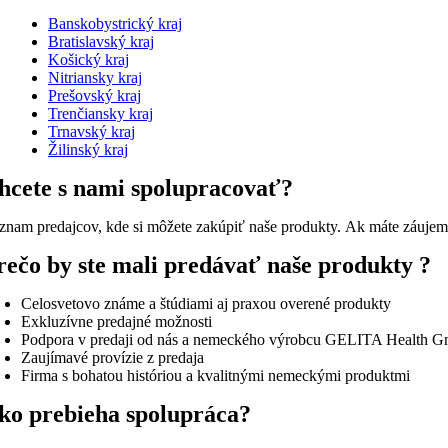
Banskobystrický kraj
Bratislavský kraj
Košický kraj
Nitriansky kraj
Prešovský kraj
Trenčiansky kraj
Trnavský kraj
Žilinský kraj
hcete s nami spolupracovať?
znam predajcov, kde si môžete zakúpiť naše produkty. Ak máte záujem 
rečo by ste mali predávať naše produkty ?
Celosvetovo známe a štúdiami aj praxou overené produkty
Exkluzívne predajné možnosti
Podpora v predaji od nás a nemeckého výrobcu GELITA Health 
Zaujímavé provízie z predaja
Firma s bohatou históriou a kvalitnými nemeckými produktmi
ko prebieha spolupráca?