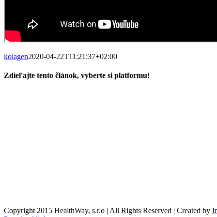
kolagen
2020-04-22T11:21:37+02:00
Zdieľajte tento článok, vyberte si platformu!
Facebook
X
Reddit
LinkedIn
Tumblr
Pinterest
Vk
Email
Obchodné podmienky
Reklamačné podmienky
Formulár pre odstúpenie od zmluvy
Reklamačný formulár
Kontaktné údaje
Nákupný košík
O nás
Copyright 2015 HealthWay, s.r.o | All Rights Reserved | Created by
I