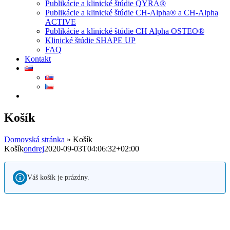
Publikácie a klinické štúdie QYRA®
Publikácie a klinické štúdie CH-Alpha® a CH-Alpha
ACTIVE
Publikácie a klinické štúdie CH Alpha OSTEO®
Klinické štúdie SHAPE UP
FAQ
Kontakt
Košík
Domovská stránka
»
Košík
Košík
ondrej
2020-09-03T04:06:32+02:00
Váš košík je prázdny.
Obchodné podmienky
Reklamačné podmienky