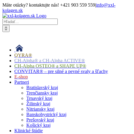
Skip
Máte otázky? kontaktujte nás! +421 903 559 559
|
info@xxl-
to
kolagen.sk
content
Facebook
Hľadať:
QYRA®
CH-Alpha® a CH-Alpha ACTIVE®
CH-Alpha OSTEO® a SHAPE UP®
CONVITAR® – pre silné a pevné svaly a šľachy
E-shop
Partneri
Bratislavský kraj
Trenčiansky kraj
Trnavský kraj
Žilinský kraj
Nitriansky kraj
Banskobystrický kraj
Prešovský kraj
Košický kraj
Klinické štúdie