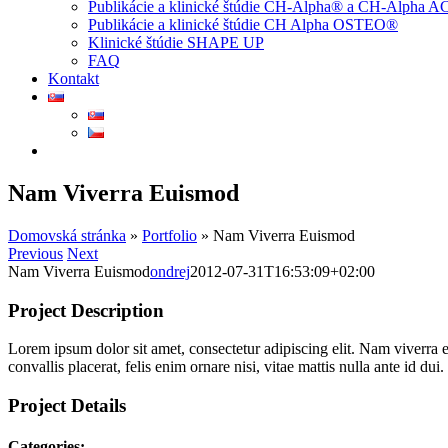
Publikácie a klinické štúdie CH-Alpha® a CH-Alpha 
Publikácie a klinické štúdie CH Alpha OSTEO®
Klinické štúdie SHAPE UP
FAQ
Kontakt
Nam Viverra Euismod
Domovská stránka
»
Portfolio
»
Nam Viverra Euismod
Previous
Next
Nam Viverra Euismod
ondrej
2012-07-31T16:53:09+02:00
Project Description
Lorem ipsum dolor sit amet, consectetur adipiscing elit. Nam viverra e
convallis placerat, felis enim ornare nisi, vitae mattis nulla ante id du
Project Details
Categories: