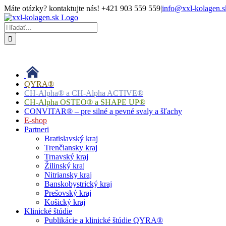
Skip
Máte otázky? kontaktujte nás! +421 903 559 559
|
info@xxl-kolagen.s
to
Facebook
content
Hľadať:
QYRA®
CH-Alpha® a CH-Alpha ACTIVE®
CH-Alpha OSTEO® a SHAPE UP®
CONVITAR® – pre silné a pevné svaly a šľachy
E-shop
Partneri
Bratislavský kraj
Trenčiansky kraj
Trnavský kraj
Žilinský kraj
Nitriansky kraj
Banskobystrický kraj
Prešovský kraj
Košický kraj
Klinické štúdie
Publikácie a klinické štúdie QYRA®