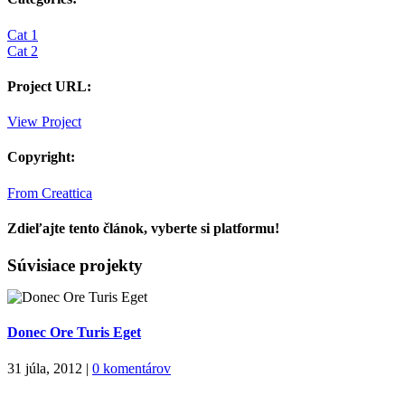
Cat 1
Cat 2
Project URL:
View Project
Copyright:
From Creattica
Zdieľajte tento článok, vyberte si platformu!
Facebook
X
Reddit
LinkedIn
Tumblr
Pinterest
Vk
Email
Súvisiace projekty
Donec Ore Turis Eget
31 júla, 2012
|
0 komentárov