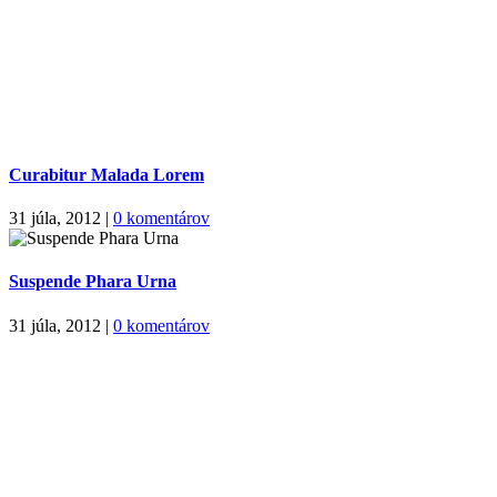
Curabitur Malada Lorem
31 júla, 2012
|
0 komentárov
Suspende Phara Urna
31 júla, 2012
|
0 komentárov
Obchodné podmienky
Reklamačné podmienky
Formulár pre odstúpenie od zmluvy
Reklamačný formulár