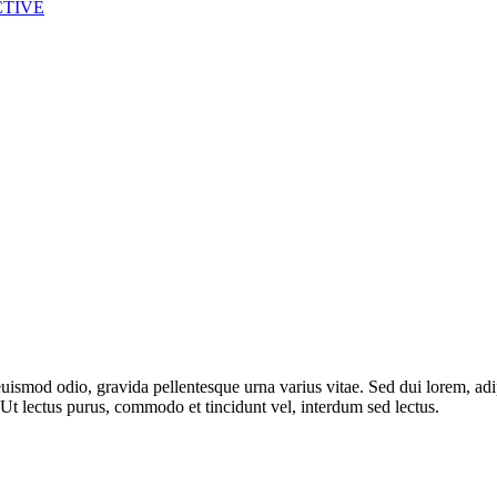
ACTIVE
uismod odio, gravida pellentesque urna varius vitae. Sed dui lorem, adip
i. Ut lectus purus, commodo et tincidunt vel, interdum sed lectus.