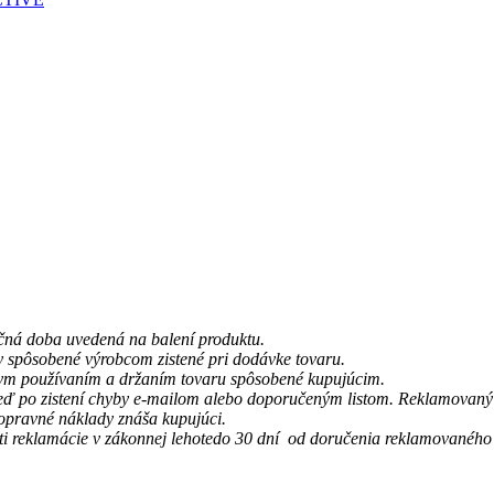
čná doba uvedená na balení produktu.
y spôsobené výrobcom zistené pri dodávke tovaru.
vnym používaním a držaním tovaru spôsobené kupujúcim.
eď po zistení chyby e-mailom alebo doporučeným listom. Reklamovaný 
Dopravné náklady znáša kupujúci.
ti reklamácie v zákonnej lehotedo 30 dní od doručenia reklamovaného