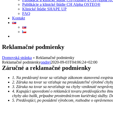
Publikácie a klinické štúdie CH Alpha OSTEO®
Klinické štúdie SHAPE UP
FAQ
Kontakt
Reklamačné podmienky
Domovská stránka
»
Reklamačné podmienky
Reklamačné podmienky
ondrej
2020-09-03T04:06:24+02:00
Záručné a reklamačné podmienky
1. Na predávaný tovar sa vzťahuje zákonom stanovená exspira
2. Záruka na tovar sa vzťahuje na preukázateľné výrobné chyb
3. Záruka na tovar sa nevzťahuje na chyby vzniknuté nesprá
4. Kupujúci upovedomí o reklamácii tovaru predávajúceho ihn
chyby ako balík, prípadne prostredníctvom kuriérskej služby. 
5. Predávajúci, po posúdení výrobcom, rozhodne o oprávnenos
Obchodné podmienky