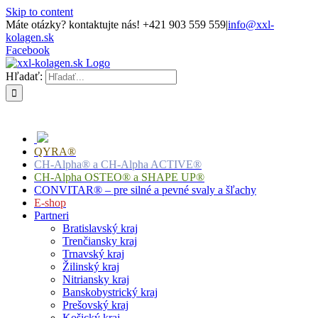
Skip to content
Máte otázky? kontaktujte nás! +421 903 559 559
|
info@xxl-
kolagen.sk
Facebook
Hľadať:
QYRA®
CH-Alpha® a CH-Alpha ACTIVE®
CH-Alpha OSTEO® a SHAPE UP®
CONVITAR® – pre silné a pevné svaly a šľachy
E-shop
Partneri
Bratislavský kraj
Trenčiansky kraj
Trnavský kraj
Žilinský kraj
Nitriansky kraj
Banskobystrický kraj
Prešovský kraj
Košický kraj