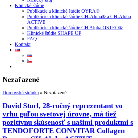
Klinické štúdie
Publikácie a klinické štúdie QYRA®
Publikácie a klinické štúdie CH-Alpha® a CH-Alpha
ACTIVE
Publikácie a klinické štúdie CH Alpha OSTEO®
Klinické štúdie SHAPE UP
FAQ
Kontakt
Nezařazené
Domovská stránka
»
Nezařazené
David Storl, 28-ročný reprezentant vo
vrhu guľou svetovej úrovne, má tiež
pozitívnu skúsenosť s našimi produktmi s
TENDOFORTE CONVITAR Collagen