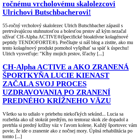
ročnému vrcholovému skalolezcovi
Ulrichovi Butschbacherovi!
55-ročný vrcholový skalolezec Ulrich Butschbacher zápasil s
pretrvávajúcou stuhnutosťou a bolesťou prstov až kým nezačal
užívať CH-Alpha ACTIVE®(špecifické bioaktívne kolagénové
peptidy TENDOFORTE®). Prečítajte si náš blog a zistite, ako mu
tento kolagénový produkt pomohol vyšplhať sa späť k úspechu!
Ulrich vysvetľuje: "Kĺby mojich prstov, šľachy [...]
CH-Alpha ACTIVE a AKO ZRANENÁ
ŠPORTKYŇA LUCIE KIENAST
ZAČALA SVOJ PROCES
UZDRAVOVANIA PO ZRANENÍ
PREDNÉHO KRÍŽNEHO VÄZU
Všetko sa to udialo v priebehu niekoľkých sekúnd... Lucia sa
rozbehla ako už stokrát predtým, no tentoraz skok zle dopadol a
pretrhla si predný krížny väz v ľavom kolene. Každý športovec vám
povie, že ide o zranenie ako z nočnej mory. Úplná rehabilitácia po
tomto [...]