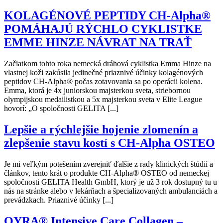
KOLAGÉNOVÉ PEPTIDY CH-Alpha®
POMÁHAJÚ RÝCHLO CYKLISTKE
EMME HINZE NÁVRAT NA TRAŤ
Začiatkom tohto roka nemecká dráhová cyklistka Emma Hinze na
vlastnej koži zakúsila jedinečné priaznivé účinky kolagénových
peptidov CH-Alpha® počas zotavovania sa po operácii kolena.
Emma, ktorá je 4x juniorskou majsterkou sveta, striebornou
olympijskou medailistkou a 5x majsterkou sveta v Elite League
hovorí: „O spoločnosti GELITA [...]
Lepšie a rýchlejšie hojenie zlomenín a
zlepšenie stavu kostí s CH-Alpha OSTEO
Je mi veľkým potešením zverejniť ďalšie z rady klinických štúdií a
článkov, tento krát o produkte CH-Alpha® OSTEO od nemeckej
spoločnosti GELITA Health GmbH, ktorý je už 3 rok dostupný tu u
nás na stránke alebo v lekárňach a špecializovaných ambulanciách a
prevádzkach. Priaznivé účinky [...]
QYRA® Intensive Care Collagen –