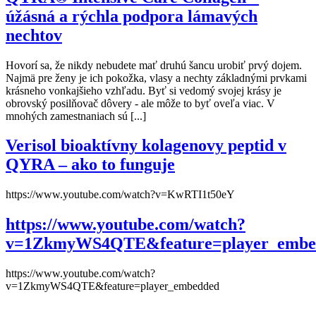
úžásná a rýchla podpora lámavých
nechtov
Hovorí sa, že nikdy nebudete mať druhú šancu urobiť prvý dojem.
Najmä pre ženy je ich pokožka, vlasy a nechty základnými prvkami
krásneho vonkajšieho vzhľadu. Byť si vedomý svojej krásy je
obrovský posilňovač dôvery - ale môže to byť oveľa viac. V
mnohých zamestnaniach sú [...]
Verisol bioaktívny kolagenovy peptid v
QYRA – ako to funguje
https://www.youtube.com/watch?v=KwRTI1t50eY
https://www.youtube.com/watch?
v=1ZkmyWS4QTE&feature=player_embe
https://www.youtube.com/watch?
v=1ZkmyWS4QTE&feature=player_embedded
Obchodné podmienky