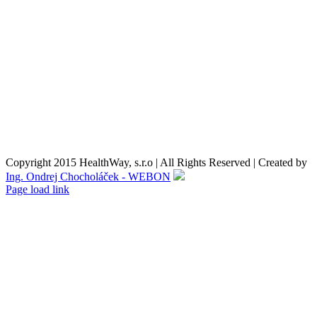
Reklamačné podmienky
Formulár pre odstúpenie od zmluvy
Reklamačný formulár
Kontaktné údaje
Nákupný košík
O nás
Copyright 2015 HealthWay, s.r.o | All Rights Reserved | Created by
Ing. Ondrej Chocholáček - WEBON
Page load link