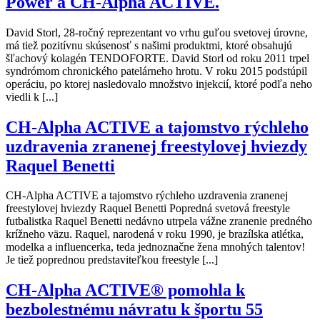
Power a CH-Alpha ACTIVE.
David Storl, 28-ročný reprezentant vo vrhu guľou svetovej úrovne,
má tiež pozitívnu skúsenosť s našimi produktmi, ktoré obsahujú
šľachový kolagén TENDOFORTE. David Storl od roku 2011 trpel
syndrómom chronického patelárneho hrotu. V roku 2015 podstúpil
operáciu, po ktorej nasledovalo množstvo injekcií, ktoré podľa neho
viedli k [...]
CH-Alpha ACTIVE a tajomstvo rýchleho
uzdravenia zranenej freestylovej hviezdy
Raquel Benetti
CH-Alpha ACTIVE a tajomstvo rýchleho uzdravenia zranenej
freestylovej hviezdy Raquel Benetti Popredná svetová freestyle
futbalistka Raquel Benetti nedávno utrpela vážne zranenie predného
krížneho väzu. Raquel, narodená v roku 1990, je brazílska atlétka,
modelka a influencerka, teda jednoznačne žena mnohých talentov!
Je tiež poprednou predstaviteľkou freestyle [...]
CH-Alpha ACTIVE® pomohla k
bezbolestnému návratu k športu 55